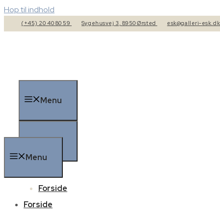
Hop til indhold
(+45) 20 40 80 59
Sygehusvej 3, 8950 Ørsted
esk@galleri-esk.d
Menu
Menu
Menu
Forside
Forside