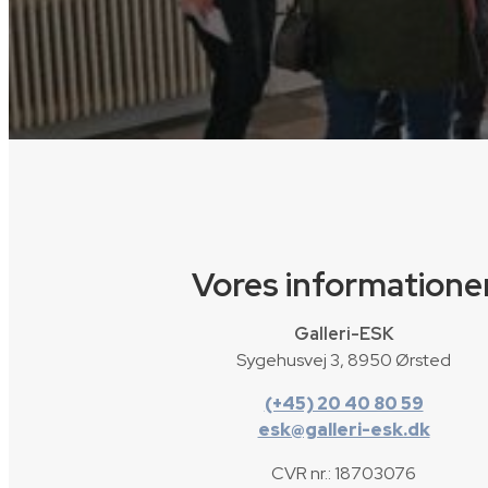
Vores informatione
Galleri-ESK
Sygehusvej 3, 8950 Ørsted
(+45) 20 40 80 59
esk@galleri-esk.dk
CVR nr.: 18703076