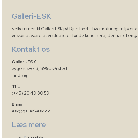
Galleri-ESK
Velkommen til Galleri ESK på Djursland – hvor natur og miljø er
ønsker at være et vindue især for de kunstnere, der har et enga
Kontakt os
Galleri-ESK
Sygehusvej 3, 8950 Ørsted
Find vej
Tlf.:
(+45) 20 40 80 59
Email:
esk@galleri-esk.dk
Læs mere