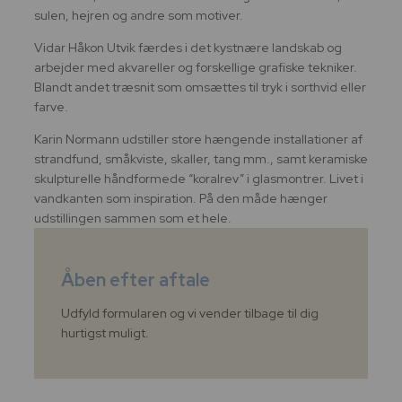
sulen, hejren og andre som motiver.
Vidar Håkon Utvik færdes i det kystnære landskab og
arbejder med akvareller og forskellige grafiske tekniker.
Blandt andet træsnit som omsættes til tryk i sorthvid eller
farve.
Karin Normann udstiller store hængende installationer af
strandfund, småkviste, skaller, tang mm., samt keramiske
skulpturelle håndformede “koralrev” i glasmontrer. Livet i
vandkanten som inspiration. På den måde hænger
udstillingen sammen som et hele.
Åben efter aftale
Udfyld formularen og vi vender tilbage til dig
hurtigst muligt.