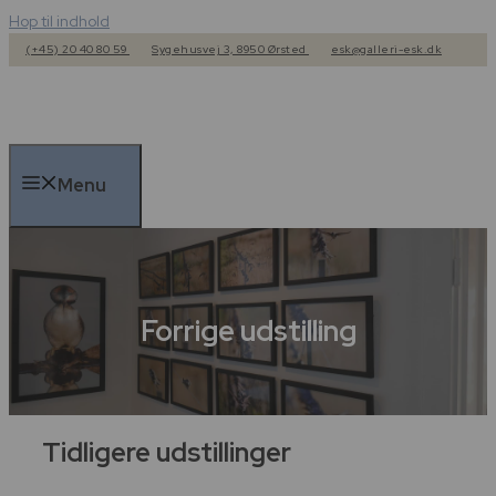
Hop til indhold
(+45) 20 40 80 59
Sygehusvej 3, 8950 Ørsted
esk@galleri-esk.dk
Menu
Forrige udstilling
Tidligere udstillinger